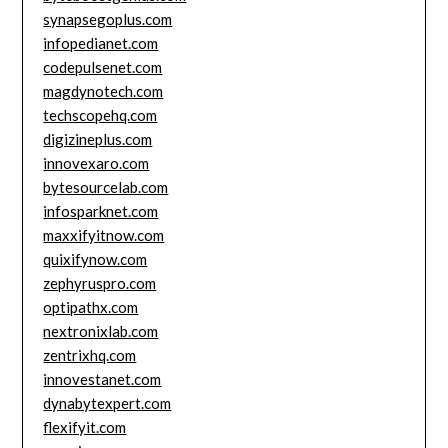
synapsegoplus.com
infopedianet.com
codepulsenet.com
magdynotech.com
techscopehq.com
digizineplus.com
innovexaro.com
bytesourcelab.com
infosparknet.com
maxxifyitnow.com
quixifynow.com
zephyruspro.com
optipathx.com
nextronixlab.com
zentrixhq.com
innovestanet.com
dynabytexpert.com
flexifyit.com