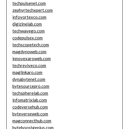
techpulsenet.com
zephyrtechxpert.com
infovortexco.com
digizinelab.com
techwavego.com
codepulsex.com
techscopetech.com
magdynoweb.com
innovexaroweb.com
techreviveco.com
maglinkaro.com
dynabytenet.com
bytesourcepro.com
techspherelab.com
infomatrixlab.com
codeversehub.com
byteverseweb.com
magconnecthub.com
byteboostgenius.com