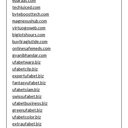
ebaraat.com
techjuiced.com
byteboosttech.com
magnexushub.com
virtuogoweb.com
biglotshours.com
buyliraglutide.com
onlinesafemeds.com
gyanibhandar.com
ufabetwarp.biz
ufabetclip.biz
expertufabet.biz
fantasyufabet.biz
ufabetsiam.biz
swissufabet.biz
ufabetbusiness.biz
greenufabet.biz
ufabetcolor.biz
extraufabet.biz