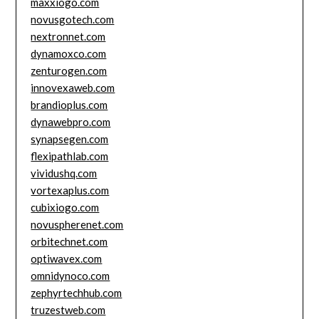
maxxiogo.com
novusgotech.com
nextronnet.com
dynamoxco.com
zenturogen.com
innovexaweb.com
brandioplus.com
dynawebpro.com
synapsegen.com
flexipathlab.com
vividushq.com
vortexaplus.com
cubixiogo.com
novuspherenet.com
orbitechnet.com
optiwavex.com
omnidynoco.com
zephyrtechhub.com
truzestweb.com