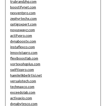
trubrandzhq.com
boostifynet.com
nexventpro.com
zephyrtechx.com
optigoxpert.com
novuswayz.com
actifypro.com
dynaboostx.com
instaflexco.com
innovistapro.com
flexiboostlab.com
vortexohqplus.com
swiftiopro.com
hamilelikbelirtisi.net
versalotech.com
techmaxco.com
exceedolab.com
activaxio.com
dynabytesco.com