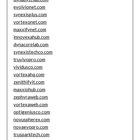
evolvionet.com
synexisplus.com
vortexonet.com
maxxifynet.com
innovexahub.com
dynacorelab.com
synexistechco.com
truvivopro.com
vividusco.com
vortexahq.com
zenithifyit.com
maxxiohub.com
zephyraweb.com
vortexaweb.com
optigeniusco.com
novuspherex.com
novaevopro.com
trusparktech.com