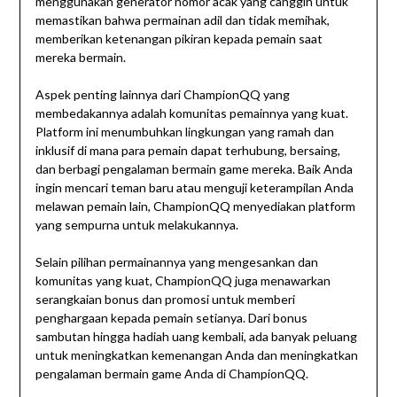
menggunakan generator nomor acak yang canggih untuk
memastikan bahwa permainan adil dan tidak memihak,
memberikan ketenangan pikiran kepada pemain saat
mereka bermain.
Aspek penting lainnya dari ChampionQQ yang
membedakannya adalah komunitas pemainnya yang kuat.
Platform ini menumbuhkan lingkungan yang ramah dan
inklusif di mana para pemain dapat terhubung, bersaing,
dan berbagi pengalaman bermain game mereka. Baik Anda
ingin mencari teman baru atau menguji keterampilan Anda
melawan pemain lain, ChampionQQ menyediakan platform
yang sempurna untuk melakukannya.
Selain pilihan permainannya yang mengesankan dan
komunitas yang kuat, ChampionQQ juga menawarkan
serangkaian bonus dan promosi untuk memberi
penghargaan kepada pemain setianya. Dari bonus
sambutan hingga hadiah uang kembali, ada banyak peluang
untuk meningkatkan kemenangan Anda dan meningkatkan
pengalaman bermain game Anda di ChampionQQ.