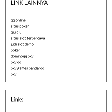
LINK LAINNYA
qq online
situs poker
qiu qiu
situs slot terpercaya
judi slot demo
poker
dominoqq pkv
pkv qq
pkv games bandarqq
pkv
Links