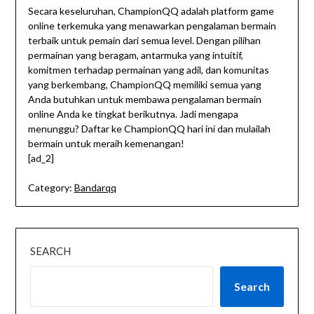
Secara keseluruhan, ChampionQQ adalah platform game
online terkemuka yang menawarkan pengalaman bermain
terbaik untuk pemain dari semua level. Dengan pilihan
permainan yang beragam, antarmuka yang intuitif,
komitmen terhadap permainan yang adil, dan komunitas
yang berkembang, ChampionQQ memiliki semua yang
Anda butuhkan untuk membawa pengalaman bermain
online Anda ke tingkat berikutnya. Jadi mengapa
menunggu? Daftar ke ChampionQQ hari ini dan mulailah
bermain untuk meraih kemenangan!
[ad_2]
Category:
Bandarqq
SEARCH
Search