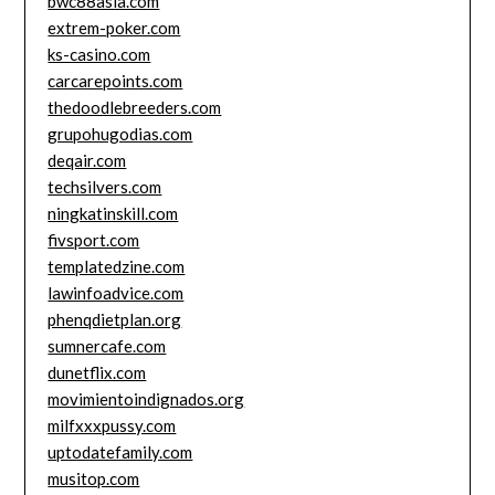
bwc88asia.com
extrem-poker.com
ks-casino.com
carcarepoints.com
thedoodlebreeders.com
grupohugodias.com
deqair.com
techsilvers.com
ningkatinskill.com
fivsport.com
templatedzine.com
lawinfoadvice.com
phenqdietplan.org
sumnercafe.com
dunetflix.com
movimientoindignados.org
milfxxxpussy.com
uptodatefamily.com
musitop.com