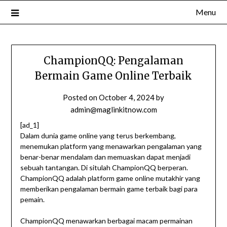
Menu
ChampionQQ: Pengalaman
Bermain Game Online Terbaik
Posted on
October 4, 2024
by
admin@maglinkitnow.com
[ad_1]
Dalam dunia game online yang terus berkembang,
menemukan platform yang menawarkan pengalaman yang
benar-benar mendalam dan memuaskan dapat menjadi
sebuah tantangan. Di situlah ChampionQQ berperan.
ChampionQQ adalah platform game online mutakhir yang
memberikan pengalaman bermain game terbaik bagi para
pemain.
ChampionQQ menawarkan berbagai macam permainan