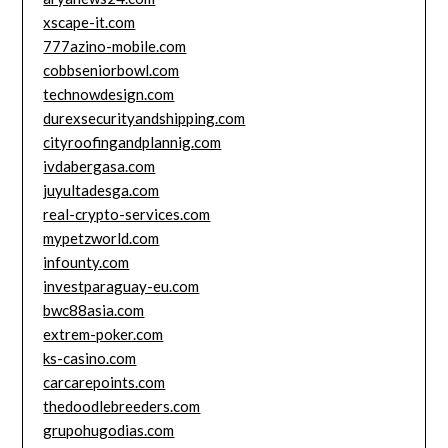
xscape-it.com
777azino-mobile.com
cobbseniorbowl.com
technowdesign.com
durexsecurityandshipping.com
cityroofingandplannig.com
ivdabergasa.com
juyultadesga.com
real-crypto-services.com
mypetzworld.com
infounty.com
investparaguay-eu.com
bwc88asia.com
extrem-poker.com
ks-casino.com
carcarepoints.com
thedoodlebreeders.com
grupohugodias.com