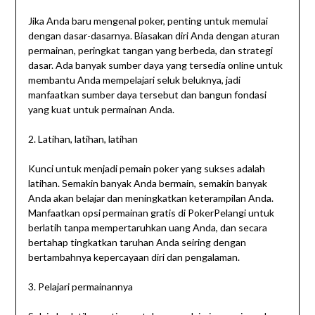
Jika Anda baru mengenal poker, penting untuk memulai
dengan dasar-dasarnya. Biasakan diri Anda dengan aturan
permainan, peringkat tangan yang berbeda, dan strategi
dasar. Ada banyak sumber daya yang tersedia online untuk
membantu Anda mempelajari seluk beluknya, jadi
manfaatkan sumber daya tersebut dan bangun fondasi
yang kuat untuk permainan Anda.
2. Latihan, latihan, latihan
Kunci untuk menjadi pemain poker yang sukses adalah
latihan. Semakin banyak Anda bermain, semakin banyak
Anda akan belajar dan meningkatkan keterampilan Anda.
Manfaatkan opsi permainan gratis di PokerPelangi untuk
berlatih tanpa mempertaruhkan uang Anda, dan secara
bertahap tingkatkan taruhan Anda seiring dengan
bertambahnya kepercayaan diri dan pengalaman.
3. Pelajari permainannya