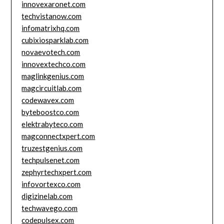
innovexaronet.com
techvistanow.com
infomatrixhq.com
cubixiosparklab.com
novaevotech.com
innovextechco.com
maglinkgenius.com
magcircuitlab.com
codewavex.com
byteboostco.com
elektrabyteco.com
magconnectxpert.com
truzestgenius.com
techpulsenet.com
zephyrtechxpert.com
infovortexco.com
digizinelab.com
techwavego.com
codepulsex.com