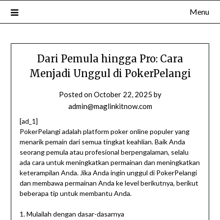
Menu
Dari Pemula hingga Pro: Cara
Menjadi Unggul di PokerPelangi
Posted on
October 22, 2025
by
admin@maglinkitnow.com
[ad_1]
PokerPelangi adalah platform poker online populer yang
menarik pemain dari semua tingkat keahlian. Baik Anda
seorang pemula atau profesional berpengalaman, selalu
ada cara untuk meningkatkan permainan dan meningkatkan
keterampilan Anda. Jika Anda ingin unggul di PokerPelangi
dan membawa permainan Anda ke level berikutnya, berikut
beberapa tip untuk membantu Anda.
1. Mulailah dengan dasar-dasarnya