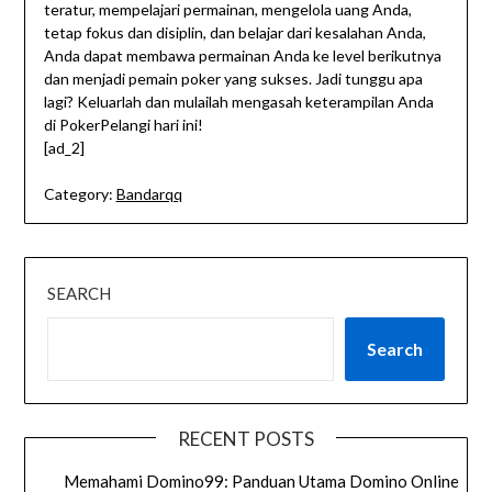
teratur, mempelajari permainan, mengelola uang Anda,
tetap fokus dan disiplin, dan belajar dari kesalahan Anda,
Anda dapat membawa permainan Anda ke level berikutnya
dan menjadi pemain poker yang sukses. Jadi tunggu apa
lagi? Keluarlah dan mulailah mengasah keterampilan Anda
di PokerPelangi hari ini!
[ad_2]
Category:
Bandarqq
SEARCH
Search
RECENT POSTS
Memahami Domino99: Panduan Utama Domino Online