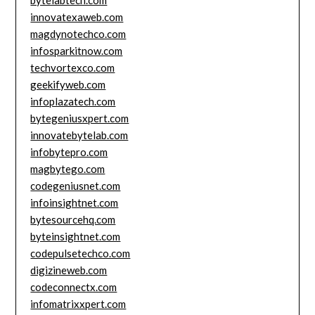
bytelabtech.com
innovatexaweb.com
magdynotechco.com
infosparkitnow.com
techvortexco.com
geekifyweb.com
infoplazatech.com
bytegeniusxpert.com
innovatebytelab.com
infobytepro.com
magbytego.com
codegeniusnet.com
infoinsightnet.com
bytesourcehq.com
byteinsightnet.com
codepulsetechco.com
digizineweb.com
codeconnectx.com
infomatrixxpert.com