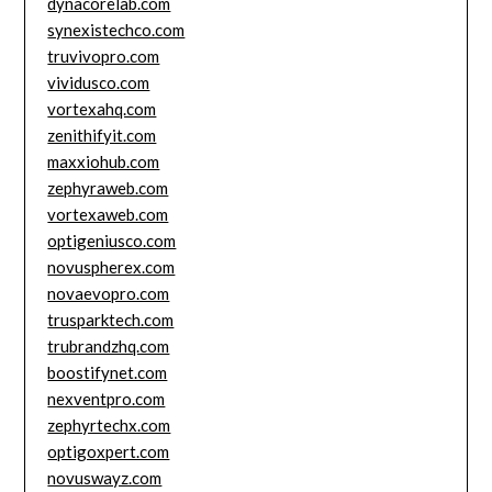
dynacorelab.com
synexistechco.com
truvivopro.com
vividusco.com
vortexahq.com
zenithifyit.com
maxxiohub.com
zephyraweb.com
vortexaweb.com
optigeniusco.com
novuspherex.com
novaevopro.com
trusparktech.com
trubrandzhq.com
boostifynet.com
nexventpro.com
zephyrtechx.com
optigoxpert.com
novuswayz.com