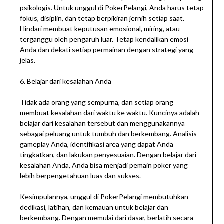
psikologis. Untuk unggul di PokerPelangi, Anda harus tetap
fokus, disiplin, dan tetap berpikiran jernih setiap saat.
Hindari membuat keputusan emosional, miring, atau
terganggu oleh pengaruh luar. Tetap kendalikan emosi
Anda dan dekati setiap permainan dengan strategi yang
jelas.
6. Belajar dari kesalahan Anda
Tidak ada orang yang sempurna, dan setiap orang
membuat kesalahan dari waktu ke waktu. Kuncinya adalah
belajar dari kesalahan tersebut dan menggunakannya
sebagai peluang untuk tumbuh dan berkembang. Analisis
gameplay Anda, identifikasi area yang dapat Anda
tingkatkan, dan lakukan penyesuaian. Dengan belajar dari
kesalahan Anda, Anda bisa menjadi pemain poker yang
lebih berpengetahuan luas dan sukses.
Kesimpulannya, unggul di PokerPelangi membutuhkan
dedikasi, latihan, dan kemauan untuk belajar dan
berkembang. Dengan memulai dari dasar, berlatih secara