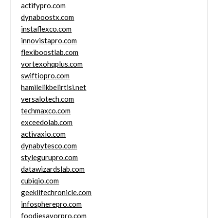
actifypro.com
dynaboostx.com
instaflexco.com
innovistapro.com
flexiboostlab.com
vortexohqplus.com
swiftiopro.com
hamilelikbelirtisi.net
versalotech.com
techmaxco.com
exceedolab.com
activaxio.com
dynabytesco.com
stylegurupro.com
datawizardslab.com
cubiqio.com
geeklifechronicle.com
infospherepro.com
foodiesavorpro.com