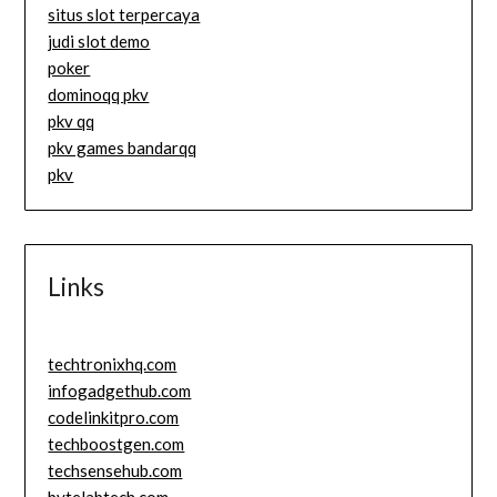
situs slot terpercaya
judi slot demo
poker
dominoqq pkv
pkv qq
pkv games bandarqq
pkv
Links
techtronixhq.com
infogadgethub.com
codelinkitpro.com
techboostgen.com
techsensehub.com