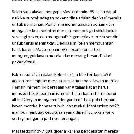
Salah satu alasan mengapa Masterdomino99 telah dapat
naik ke puncak adegan poker online adalah dedikasi mereka
untuk permainan. Pemain ini menghabiskan berjam -jam
mengasah keterampilan mereka, mempelajari seluk beluk
strategi poker, dan menganalisis gameplay mereka sendiri
untuk terus meningkat. Dedikasi ini telah membuahkan
hasil, karena Masterdomino99 secara konsisten
mengungguli lawan mereka dan menang besar di tabel
poker virtual.
Faktor kunci lain dalam keberhasilan Masterdomino99
adalah kemampuan mereka untuk membaca lawan mereka.
Pemain ini memiliki perasaan yang tajam kapan harus
menggertak, kapan harus melipat, dan kapan harus pergi
all-in. Dengan mengamati dengan hati -hati pola taruhan
lawan mereka, bahasa tubuh, dan reaksi, Masterdomino99
mampu membuat keputusan yang diperhitungkan yang
sering mengarah pada kemenangan.
Masterdomino99 juga dikenal karena pendekatan mereka