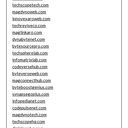
techscopetech.com
magdynoweb.com
innovexaroweb.com
techreviveco.com
maglinkaro.com
dynabytenet.com
bytesourcepro.com
techspherelab.com
infomatrixlab.com
codeversehub.com
byteverseweb.com
magconnecthub.com
byteboostgenius.com
synapsegoplus.com
infopedianet.com
codepulsenet.com
magdynotech.com
techscopehq.com