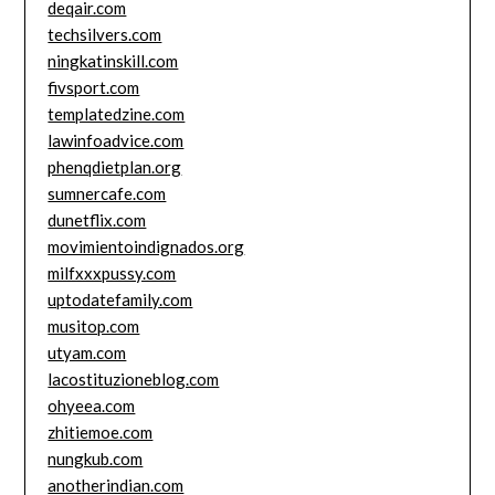
deqair.com
techsilvers.com
ningkatinskill.com
fivsport.com
templatedzine.com
lawinfoadvice.com
phenqdietplan.org
sumnercafe.com
dunetflix.com
movimientoindignados.org
milfxxxpussy.com
uptodatefamily.com
musitop.com
utyam.com
lacostituzioneblog.com
ohyeea.com
zhitiemoe.com
nungkub.com
anotherindian.com