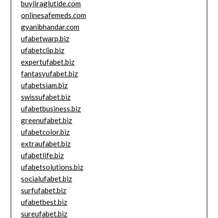
buyliraglutide.com
onlinesafemeds.com
gyanibhandar.com
ufabetwarp.biz
ufabetclip.biz
expertufabet.biz
fantasyufabet.biz
ufabetsiam.biz
swissufabet.biz
ufabetbusiness.biz
greenufabet.biz
ufabetcolor.biz
extraufabet.biz
ufabetlife.biz
ufabetsolutions.biz
socialufabet.biz
surfufabet.biz
ufabetbest.biz
sureufabet.biz