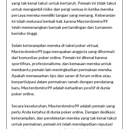
yang tak kenal takut untuk bertaruh. Pemain ini tidak takut
untuk mengambil risiko dan pergi semua-in ketika mereka
percaya mereka memiliki tangan yang menang. Keberanian
ini telah melunasi berkali-kali, karena Masterdomino99
telah memenangkan banyak pertandingan dan turnamen
berisiko tinggi.
Selain keterampilan mereka di tabel poker virtual,
Masterdomino99 juga merupakan anggota yang dihormati
dari komunitas poker online. Pemain ini dikenal karena
sportifitas, profesionalisme, dan kemauan mereka untuk
membantu pemain lain meningkatkan permainan mereka.
Apakah menawarkan tips dan saran di forum online atau
berpartisipasi dalam permainan ramah dengan pendatang
baru, Masterdomino99 adalah kehadiran positif di dunia
poker online.
Secara keseluruhan, Masterdomino99 adalah pemain yang
perlu Anda ketahui di dunia poker online. Dengan dedikasi,
keterampilan, dan pendekatan mereka yang tak kenal takut
untuk permainan, pemain ini telah mendapatkan reputasi