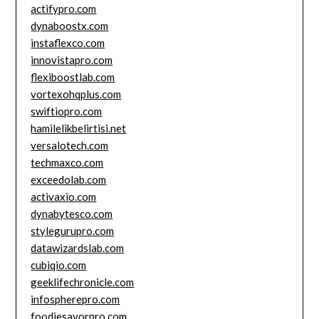
actifypro.com
dynaboostx.com
instaflexco.com
innovistapro.com
flexiboostlab.com
vortexohqplus.com
swiftiopro.com
hamilelikbelirtisi.net
versalotech.com
techmaxco.com
exceedolab.com
activaxio.com
dynabytesco.com
stylegurupro.com
datawizardslab.com
cubiqio.com
geeklifechronicle.com
infospherepro.com
foodiesavorpro.com