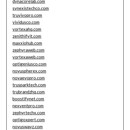
dynacorelab.com
synexistechco.com
truvivopro.com
vividusco.com
vortexahq.com
zenithifyit.com
maxxiohub.com
zephyraweb.com
vortexaweb.com
optigeniusco.com
novuspherex.com
novaevopro.com
trusparktech.com
trubrandzhq.com
boostifynet.com
nexventpro.com
zephyrtechx.com
optigoxpert.com
novuswayz.com