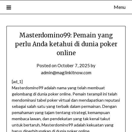
Menu
Masterdomino99: Pemain yang
perlu Anda ketahui di dunia poker
online
Posted on
October 7, 2025
by
admin@maglinkitnow.com
[ad_1]
Masterdomino99 adalah nama yang telah membuat
gelombang di dunia poker online. Pemain terampil ini telah
mendominasi tabel poker virtual dan mendapatkan reputasi
sebagai salah satu yang terbaik dalam permainan. Dengan
pemahaman yang tajam tentang strategi, kemampuan
membaca lawan, dan pendekatan yang tak kenal takut
untuk bertaruh, Masterdomino99 adalah kekuatan yang
harus diperhitungkan di dunia poker online.