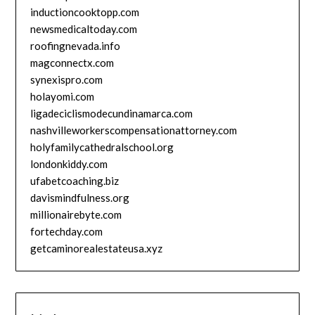
inductioncooktopp.com
newsmedicaltoday.com
roofingnevada.info
magconnectx.com
synexispro.com
holayomi.com
ligadeciclismodecundinamarca.com
nashvilleworkerscompensationattorney.com
holyfamilycathedralschool.org
londonkiddy.com
ufabetcoaching.biz
davismindfulness.org
millionairebyte.com
fortechday.com
getcaminorealestateusa.xyz