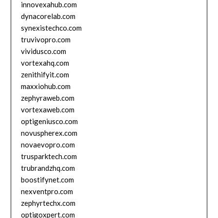
innovexahub.com
dynacorelab.com
synexistechco.com
truvivopro.com
vividusco.com
vortexahq.com
zenithifyit.com
maxxiohub.com
zephyraweb.com
vortexaweb.com
optigeniusco.com
novuspherex.com
novaevopro.com
trusparktech.com
trubrandzhq.com
boostifynet.com
nexventpro.com
zephyrtechx.com
optigoxpert.com