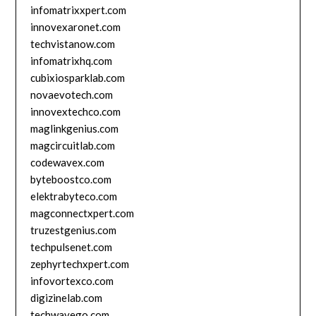
infomatrixxpert.com
innovexaronet.com
techvistanow.com
infomatrixhq.com
cubixiosparklab.com
novaevotech.com
innovextechco.com
maglinkgenius.com
magcircuitlab.com
codewavex.com
byteboostco.com
elektrabyteco.com
magconnectxpert.com
truzestgenius.com
techpulsenet.com
zephyrtechxpert.com
infovortexco.com
digizinelab.com
techwavego.com