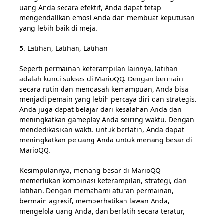
uang Anda secara efektif, Anda dapat tetap
mengendalikan emosi Anda dan membuat keputusan
yang lebih baik di meja.
5. Latihan, Latihan, Latihan
Seperti permainan keterampilan lainnya, latihan
adalah kunci sukses di MarioQQ. Dengan bermain
secara rutin dan mengasah kemampuan, Anda bisa
menjadi pemain yang lebih percaya diri dan strategis.
Anda juga dapat belajar dari kesalahan Anda dan
meningkatkan gameplay Anda seiring waktu. Dengan
mendedikasikan waktu untuk berlatih, Anda dapat
meningkatkan peluang Anda untuk menang besar di
MarioQQ.
Kesimpulannya, menang besar di MarioQQ
memerlukan kombinasi keterampilan, strategi, dan
latihan. Dengan memahami aturan permainan,
bermain agresif, memperhatikan lawan Anda,
mengelola uang Anda, dan berlatih secara teratur,