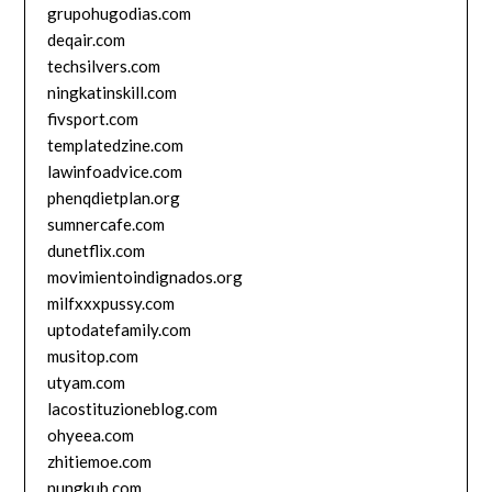
grupohugodias.com
deqair.com
techsilvers.com
ningkatinskill.com
fivsport.com
templatedzine.com
lawinfoadvice.com
phenqdietplan.org
sumnercafe.com
dunetflix.com
movimientoindignados.org
milfxxxpussy.com
uptodatefamily.com
musitop.com
utyam.com
lacostituzioneblog.com
ohyeea.com
zhitiemoe.com
nungkub.com