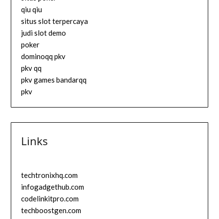
qiu qiu
situs slot terpercaya
judi slot demo
poker
dominoqq pkv
pkv qq
pkv games bandarqq
pkv
Links
techtronixhq.com
infogadgethub.com
codelinkitpro.com
techboostgen.com