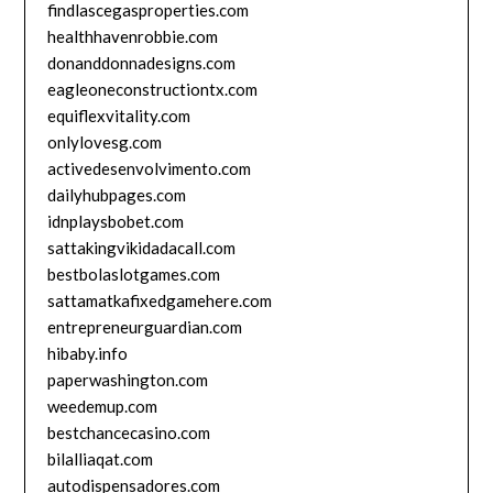
findlascegasproperties.com
healthhavenrobbie.com
donanddonnadesigns.com
eagleoneconstructiontx.com
equiflexvitality.com
onlylovesg.com
activedesenvolvimento.com
dailyhubpages.com
idnplaysbobet.com
sattakingvikidadacall.com
bestbolaslotgames.com
sattamatkafixedgamehere.com
entrepreneurguardian.com
hibaby.info
paperwashington.com
weedemup.com
bestchancecasino.com
bilalliaqat.com
autodispensadores.com