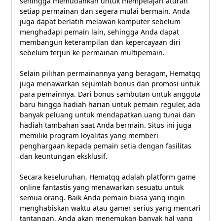
sehingga memudahkan untuk mempelajari aturan
setiap permainan dan segera mulai bermain. Anda
juga dapat berlatih melawan komputer sebelum
menghadapi pemain lain, sehingga Anda dapat
membangun keterampilan dan kepercayaan diri
sebelum terjun ke permainan multipemain.
Selain pilihan permainannya yang beragam, Hematqq
juga menawarkan sejumlah bonus dan promosi untuk
para pemainnya. Dari bonus sambutan untuk anggota
baru hingga hadiah harian untuk pemain reguler, ada
banyak peluang untuk mendapatkan uang tunai dan
hadiah tambahan saat Anda bermain. Situs ini juga
memiliki program loyalitas yang memberi
penghargaan kepada pemain setia dengan fasilitas
dan keuntungan eksklusif.
Secara keseluruhan, Hematqq adalah platform game
online fantastis yang menawarkan sesuatu untuk
semua orang. Baik Anda pemain biasa yang ingin
menghabiskan waktu atau gamer serius yang mencari
tantangan, Anda akan menemukan banyak hal yang