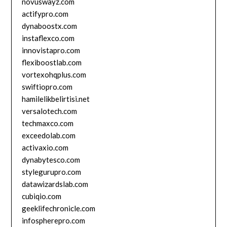
novuswayz.com
actifypro.com
dynaboostx.com
instaflexco.com
innovistapro.com
flexiboostlab.com
vortexohqplus.com
swiftiopro.com
hamilelikbelirtisi.net
versalotech.com
techmaxco.com
exceedolab.com
activaxio.com
dynabytesco.com
stylegurupro.com
datawizardslab.com
cubiqio.com
geeklifechronicle.com
infospherepro.com