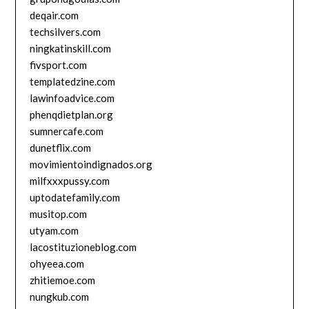
deqair.com
techsilvers.com
ningkatinskill.com
fivsport.com
templatedzine.com
lawinfoadvice.com
phenqdietplan.org
sumnercafe.com
dunetflix.com
movimientoindignados.org
milfxxxpussy.com
uptodatefamily.com
musitop.com
utyam.com
lacostituzioneblog.com
ohyeea.com
zhitiemoe.com
nungkub.com