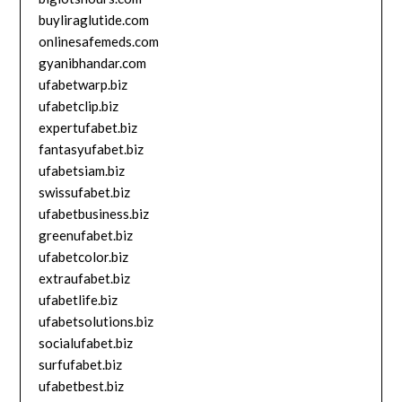
buyliraglutide.com
onlinesafemeds.com
gyanibhandar.com
ufabetwarp.biz
ufabetclip.biz
expertufabet.biz
fantasyufabet.biz
ufabetsiam.biz
swissufabet.biz
ufabetbusiness.biz
greenufabet.biz
ufabetcolor.biz
extraufabet.biz
ufabetlife.biz
ufabetsolutions.biz
socialufabet.biz
surfufabet.biz
ufabetbest.biz