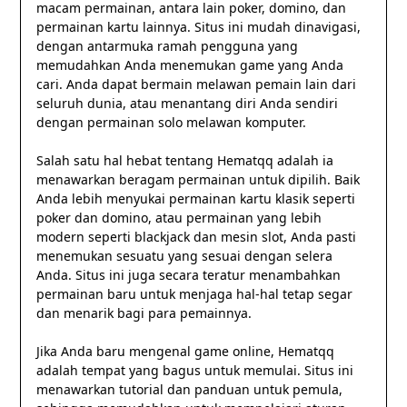
macam permainan, antara lain poker, domino, dan
permainan kartu lainnya. Situs ini mudah dinavigasi,
dengan antarmuka ramah pengguna yang
memudahkan Anda menemukan game yang Anda
cari. Anda dapat bermain melawan pemain lain dari
seluruh dunia, atau menantang diri Anda sendiri
dengan permainan solo melawan komputer.
Salah satu hal hebat tentang Hematqq adalah ia
menawarkan beragam permainan untuk dipilih. Baik
Anda lebih menyukai permainan kartu klasik seperti
poker dan domino, atau permainan yang lebih
modern seperti blackjack dan mesin slot, Anda pasti
menemukan sesuatu yang sesuai dengan selera
Anda. Situs ini juga secara teratur menambahkan
permainan baru untuk menjaga hal-hal tetap segar
dan menarik bagi para pemainnya.
Jika Anda baru mengenal game online, Hematqq
adalah tempat yang bagus untuk memulai. Situs ini
menawarkan tutorial dan panduan untuk pemula,