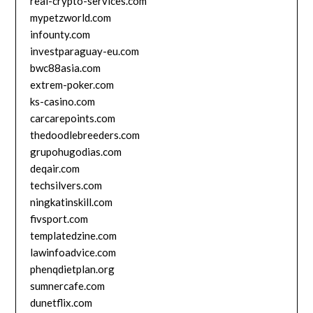
real-crypto-services.com
mypetzworld.com
infounty.com
investparaguay-eu.com
bwc88asia.com
extrem-poker.com
ks-casino.com
carcarepoints.com
thedoodlebreeders.com
grupohugodias.com
deqair.com
techsilvers.com
ningkatinskill.com
fivsport.com
templatedzine.com
lawinfoadvice.com
phenqdietplan.org
sumnercafe.com
dunetflix.com