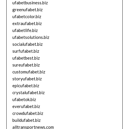
ufabetbusiness.biz
greenufabet.biz
ufabetcolor.biz
extraufabet.biz
ufabetlife.biz
ufabetsolutions.biz
socialufabet.biz
surfufabet.biz
ufabetbest.biz
sureufabet.biz
customufabet.biz
storyufabet.biz
epicufabet.biz
crystalufabet.biz
ufabetok.biz
everufabet.biz
crowdufabet.biz
buildufabet.biz
alltransportnews.com