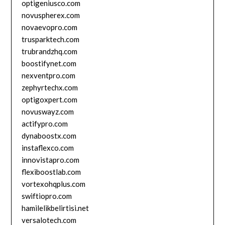
optigeniusco.com
novuspherex.com
novaevopro.com
trusparktech.com
trubrandzhq.com
boostifynet.com
nexventpro.com
zephyrtechx.com
optigoxpert.com
novuswayz.com
actifypro.com
dynaboostx.com
instaflexco.com
innovistapro.com
flexiboostlab.com
vortexohqplus.com
swiftiopro.com
hamilelikbelirtisi.net
versalotech.com