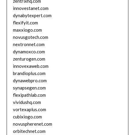
zentrixhq.com
innovestanet.com
dynabytexpert.com
flexifyit.com
maxxiogo.com
novusgotech.com
nextronnet.com
dynamoxco.com
zenturogen.com
innovexaweb.com
brandioplus.com
dynawebpro.com
synapsegen.com
flexipathlab.com
vividushq.com
vortexaplus.com
cubixiogo.com
novuspherenet.com
orbitechnet.com