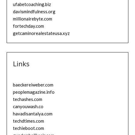
ufabetcoaching.biz
davismindfulness.org
millionairebyte.com
fortechday.com
getcaminorealestateusa.xyz
Links
baeckereiweber.com
peoplemagazine.info
techashes.com
canyouwash.co
havadisantalya.com
techdtimes.com
techieboot.com