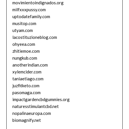
movimientoindignados.org
milfxxxpussy.com
uptodatefamily.com
musitop.com
utyam.com
lacostituzioneblog.com
ohyeea.com
zhitiemoe.com
nungkub.com
anotherindian.com
xylemcider.com
taniaetiago.com
juzfitketo.com
pasomaga.com
impactgardencbdgummies.org
naturesstimulantcbd.net
nopalinaeuropa.com
biomagnify.net