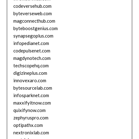
codeversehub.com
byteverseweb.com
magconnecthub.com
byteboostgenius.com
synapsegoplus.com
infopedianet.com
codepulsenet.com
magdynotech.com
techscopehq.com
digizineplus.com
innovexaro.com
bytesourcelab.com
infosparknet.com
maxxifyitnow.com
quixifynow.com
zephyruspro.com
optipathx.com
nextronixlab.com