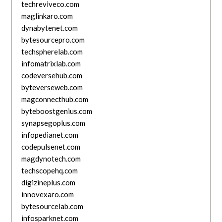
techreviveco.com
maglinkaro.com
dynabytenet.com
bytesourcepro.com
techspherelab.com
infomatrixlab.com
codeversehub.com
byteverseweb.com
magconnecthub.com
byteboostgenius.com
synapsegoplus.com
infopedianet.com
codepulsenet.com
magdynotech.com
techscopehq.com
digizineplus.com
innovexaro.com
bytesourcelab.com
infosparknet.com