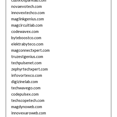
cubixiosparklab.com
novaevotech.com
innovextechco.com
maglinkgenius.com
magcircuitlab.com
codewavex.com
byteboostco.com
elektrabyteco.com
magconnectxpert.com
truzestgenius.com
techpulsenet.com
zephyrtechxpert.com
infovortexco.com
digizinelab.com
techwavego.com
codepulsex.com
techscopetech.com
magdynoweb.com
innovexaroweb.com