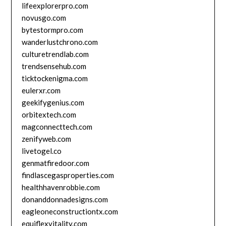
lifeexplorerpro.com
novusgo.com
bytestormpro.com
wanderlustchrono.com
culturetrendlab.com
trendsensehub.com
ticktockenigma.com
eulerxr.com
geekifygenius.com
orbitextech.com
magconnecttech.com
zenifyweb.com
livetogel.co
genmatfiredoor.com
findlascegasproperties.com
healthhavenrobbie.com
donanddonnadesigns.com
eagleoneconstructiontx.com
equiflexvitality.com