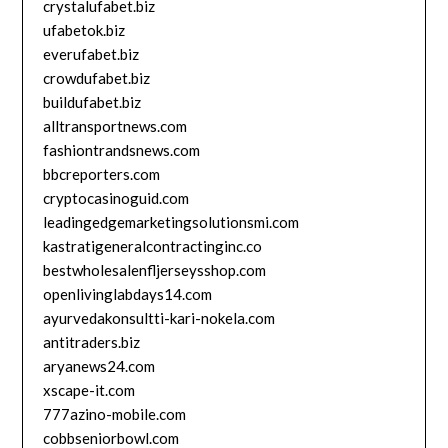
crystalufabet.biz
ufabetok.biz
everufabet.biz
crowdufabet.biz
buildufabet.biz
alltransportnews.com
fashiontrandsnews.com
bbcreporters.com
cryptocasinoguid.com
leadingedgemarketingsolutionsmi.com
kastratigeneralcontractinginc.co
bestwholesalenfljerseysshop.com
openlivinglabdays14.com
ayurvedakonsultti-kari-nokela.com
antitraders.biz
aryanews24.com
xscape-it.com
777azino-mobile.com
cobbseniorbowl.com