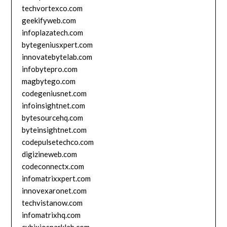
techvortexco.com
geekifyweb.com
infoplazatech.com
bytegeniusxpert.com
innovatebytelab.com
infobytepro.com
magbytego.com
codegeniusnet.com
infoinsightnet.com
bytesourcehq.com
byteinsightnet.com
codepulsetechco.com
digizineweb.com
codeconnectx.com
infomatrixxpert.com
innovexaronet.com
techvistanow.com
infomatrixhq.com