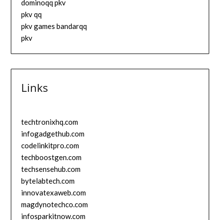
dominoqq pkv
pkv qq
pkv games bandarqq
pkv
Links
techtronixhq.com
infogadgethub.com
codelinkitpro.com
techboostgen.com
techsensehub.com
bytelabtech.com
innovatexaweb.com
magdynotechco.com
infosparkitnow.com