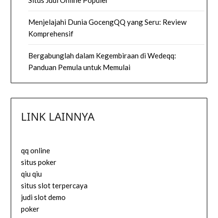
Situs Judi Online Populer
Menjelajahi Dunia GocengQQ yang Seru: Review
Komprehensif
Bergabunglah dalam Kegembiraan di Wedeqq:
Panduan Pemula untuk Memulai
LINK LAINNYA
qq online
situs poker
qiu qiu
situs slot terpercaya
judi slot demo
poker