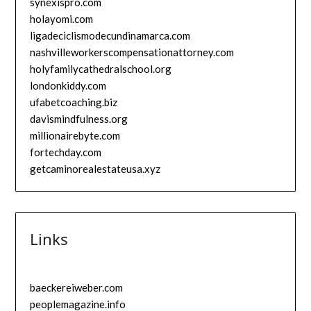
synexispro.com
holayomi.com
ligadeciclismodecundinamarca.com
nashvilleworkerscompensationattorney.com
holyfamilycathedralschool.org
londonkiddy.com
ufabetcoaching.biz
davismindfulness.org
millionairebyte.com
fortechday.com
getcaminorealestateusa.xyz
Links
baeckereiweber.com
peoplemagazine.info