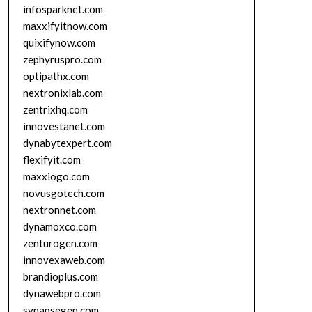
infosparknet.com
maxxifyitnow.com
quixifynow.com
zephyruspro.com
optipathx.com
nextronixlab.com
zentrixhq.com
innovestanet.com
dynabytexpert.com
flexifyit.com
maxxiogo.com
novusgotech.com
nextronnet.com
dynamoxco.com
zenturogen.com
innovexaweb.com
brandioplus.com
dynawebpro.com
synapsegen.com