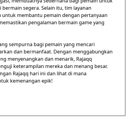
vigasi, membuatnya sederhana bagi pemain untuk
ermain segera. Selain itu, tim layanan
tu untuk membantu pemain dengan pertanyaan
, memastikan pengalaman bermain game yang
 yang sempurna bagi pemain yang mencari
barkan dan bermanfaat. Dengan menggabungkan
yang menyenangkan dan menarik, Rajaqq
guji keterampilan mereka dan menang besar.
an Rajaqq hari ini dan lihat di mana
ntuk kemenangan epik!