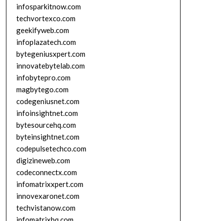
infosparkitnow.com
techvortexco.com
geekifyweb.com
infoplazatech.com
bytegeniusxpert.com
innovatebytelab.com
infobytepro.com
magbytego.com
codegeniusnet.com
infoinsightnet.com
bytesourcehq.com
byteinsightnet.com
codepulsetechco.com
digizineweb.com
codeconnectx.com
infomatrixxpert.com
innovexaronet.com
techvistanow.com
infomatrixhq.com