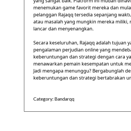
yang sangat baik. Platform ini mudah dina
menemukan game favorit mereka dan mulai b
pelanggan Rajaqq tersedia sepanjang wak
atau masalah yang mungkin mereka miliki
lancar dan menyenangkan.
Secara keseluruhan, Rajaqq adalah tujuan
pengalaman perjudian online yang mende
keberuntungan dan strategi dengan cara 
menawarkan pemain kesempatan untuk men
Jadi mengapa menunggu? Bergabunglah deng
keberuntungan dan strategi bertabrakan u
Category:
Bandarqq