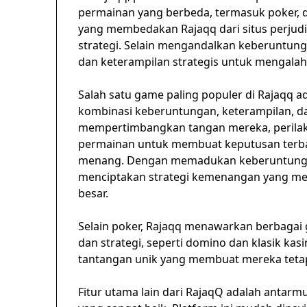
permainan yang berbeda, termasuk poker, d
yang membedakan Rajaqq dari situs perjudi
strategi. Selain mengandalkan keberuntun
dan keterampilan strategis untuk mengalah
Salah satu game paling populer di Rajaqq
kombinasi keberuntungan, keterampilan, dan
mempertimbangkan tangan mereka, perilak
permainan untuk membuat keputusan terb
menang. Dengan memadukan keberuntungan
menciptakan strategi kemenangan yang m
besar.
Selain poker, Rajaqq menawarkan berbaga
dan strategi, seperti domino dan klasik ka
tantangan unik yang membuat mereka tetap 
Fitur utama lain dari RajaqQ adalah anta