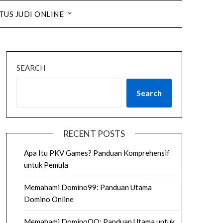
ITUS JUDI ONLINE
SEARCH
Search
RECENT POSTS
Apa Itu PKV Games? Panduan Komprehensif
untuk Pemula
Memahami Domino99: Panduan Utama
Domino Online
Memahami DominoQQ: Panduan Utama untuk