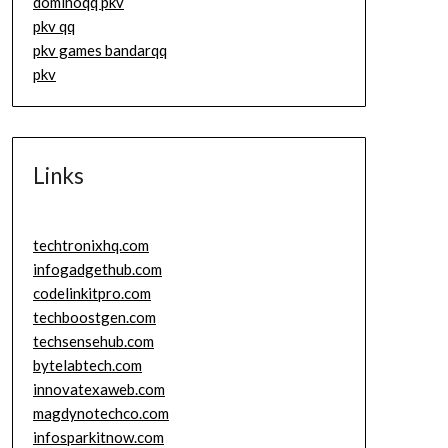
dominoqq pkv
pkv qq
pkv games bandarqq
pkv
Links
techtronixhq.com
infogadgethub.com
codelinkitpro.com
techboostgen.com
techsensehub.com
bytelabtech.com
innovatexaweb.com
magdynotechco.com
infosparkitnow.com