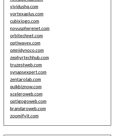
vividushq.com
vortexaplus.com
cubixiogo.com
novuspherenet.com
orbitechnet.com
optiwavex.com
omnidynoco.com
zephyrtechhub.com
truzestweb.com
synapsexpert.com
zentarolab.com
quikbiznow.com
xceleroweb.com
optigogoweb.com
brandaroweb.com
zoomifyit.com