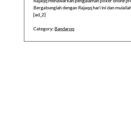
Rajaqq menawarkan pengalaman poker online pr
Bergabunglah dengan Rajaqq hari ini dan mulail
[ad_2]
Category:
Bandarqq