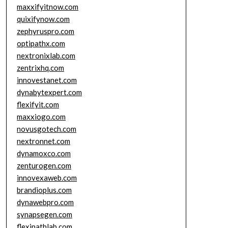
maxxifyitnow.com
quixifynow.com
zephyruspro.com
optipathx.com
nextronixlab.com
zentrixhq.com
innovestanet.com
dynabytexpert.com
flexifyit.com
maxxiogo.com
novusgotech.com
nextronnet.com
dynamoxco.com
zenturogen.com
innovexaweb.com
brandioplus.com
dynawebpro.com
synapsegen.com
flexipathlab.com