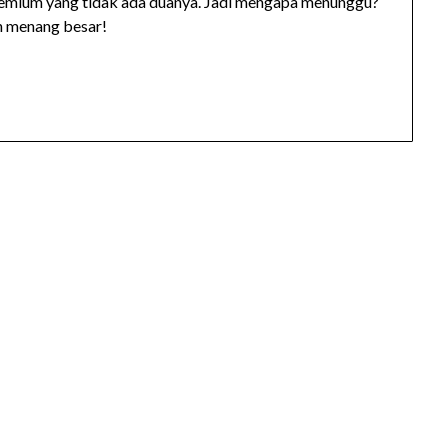
emium yang tidak ada duanya. Jadi mengapa menunggu?
ah menang besar!