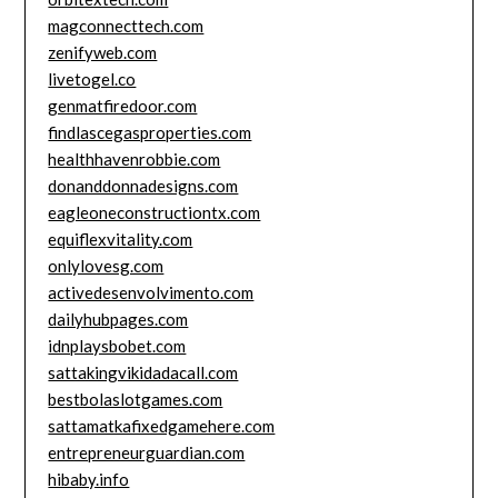
magconnecttech.com
zenifyweb.com
livetogel.co
genmatfiredoor.com
findlascegasproperties.com
healthhavenrobbie.com
donanddonnadesigns.com
eagleoneconstructiontx.com
equiflexvitality.com
onlylovesg.com
activedesenvolvimento.com
dailyhubpages.com
idnplaysbobet.com
sattakingvikidadacall.com
bestbolaslotgames.com
sattamatkafixedgamehere.com
entrepreneurguardian.com
hibaby.info