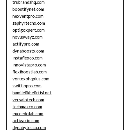
trubrandzhq.com
boostifynet.com
nexventpro.com
zephyrtechx.com
optigoxpert.com
novuswayz.com
actifypro.com
dynaboostx.com
instaflexco.com
innovistapro.com
flexiboostlab.com
vortexohqplus.com
swiftiopro.com
hamilelikbelirtisi.net
versalotech.com
techmaxco.com
exceedolab.com
activaxio.com
dynabytesco.com