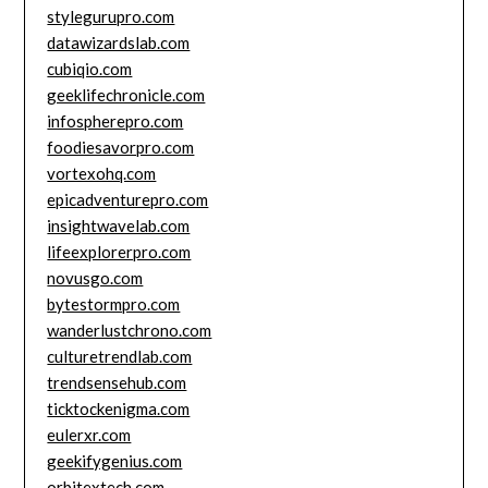
stylegurupro.com
datawizardslab.com
cubiqio.com
geeklifechronicle.com
infospherepro.com
foodiesavorpro.com
vortexohq.com
epicadventurepro.com
insightwavelab.com
lifeexplorerpro.com
novusgo.com
bytestormpro.com
wanderlustchrono.com
culturetrendlab.com
trendsensehub.com
ticktockenigma.com
eulerxr.com
geekifygenius.com
orbitextech.com