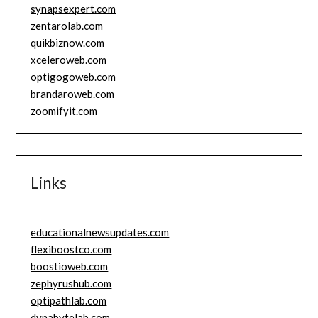
synapsexpert.com
zentarolab.com
quikbiznow.com
xceleroweb.com
optigogoweb.com
brandaroweb.com
zoomifyit.com
Links
educationalnewsupdates.com
flexiboostco.com
boostioweb.com
zephyrushub.com
optipathlab.com
dynabytelab.com