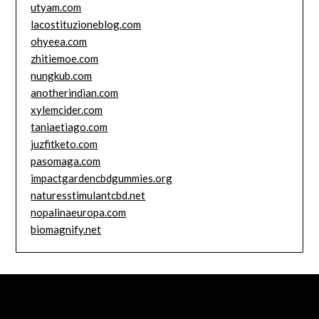
utyam.com
lacostituzioneblog.com
ohyeea.com
zhitiemoe.com
nungkub.com
anotherindian.com
xylemcider.com
taniaetiago.com
juzfitketo.com
pasomaga.com
impactgardencbdgummies.org
naturesstimulantcbd.net
nopalinaeuropa.com
biomagnify.net