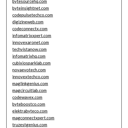
bytesourcehq.com
byteinsightnet.com
codepulsetechco.com
digizineweb.com
codeconnectx.com
infomatrixxpert.com
innovexaronet.com
techvistanow.com
infomatrixhq.com
cubixiosparklab.com
novaevotech.com
innovextechco.com
maglinkgenius.com
magcircuitlab.com
codewavex.com
byteboostco.com
elektrabyteco.com
magconnectxpert.com
truzestgenius.com