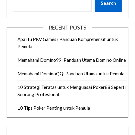
Search
RECENT POSTS
Apa Itu PKV Games? Panduan Komprehensif untuk
Pemula
Memahami Domino99: Panduan Utama Domino Online
Memahami DominoQQ: Panduan Utama untuk Pemula
10 Strategi Teratas untuk Menguasai Poker88 Seperti
Seorang Profesional
10 Tips Poker Penting untuk Pemula