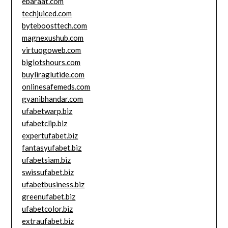
ebaraat.com
techjuiced.com
byteboosttech.com
magnexushub.com
virtuogoweb.com
biglotshours.com
buyliraglutide.com
onlinesafemeds.com
gyanibhandar.com
ufabetwarp.biz
ufabetclip.biz
expertufabet.biz
fantasyufabet.biz
ufabetsiam.biz
swissufabet.biz
ufabetbusiness.biz
greenufabet.biz
ufabetcolor.biz
extraufabet.biz