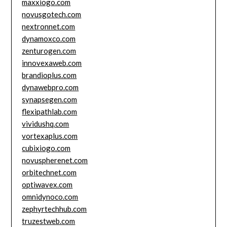
maxxiogo.com
novusgotech.com
nextronnet.com
dynamoxco.com
zenturogen.com
innovexaweb.com
brandioplus.com
dynawebpro.com
synapsegen.com
flexipathlab.com
vividushq.com
vortexaplus.com
cubixiogo.com
novuspherenet.com
orbitechnet.com
optiwavex.com
omnidynoco.com
zephyrtechhub.com
truzestweb.com