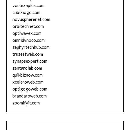
vortexaplus.com
cubixiogo.com
novuspherenet.com
orbitechnet.com
optiwavex.com
omnidynoco.com
zephyrtechhub.com
truzestweb.com
synapsexpert.com
zentarolab.com
quikbiznow.com
xceleroweb.com
optigogoweb.com
brandaroweb.com
zoomifyit.com