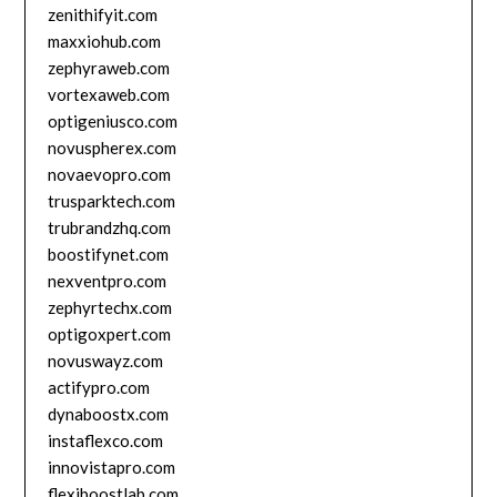
zenithifyit.com
maxxiohub.com
zephyraweb.com
vortexaweb.com
optigeniusco.com
novuspherex.com
novaevopro.com
trusparktech.com
trubrandzhq.com
boostifynet.com
nexventpro.com
zephyrtechx.com
optigoxpert.com
novuswayz.com
actifypro.com
dynaboostx.com
instaflexco.com
innovistapro.com
flexiboostlab.com