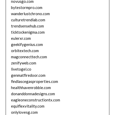
novusgo.com
bytestormpro.com
wanderlustchrono.com
culturetrendlab.com
trendsensehub.com
ticktockenigma.com
eulerxr.com
geekifygenius.com
orbitextech.com
magconnecttech.com
zenifyweb.com
livetogel.co
genmatfiredoor.com
findlascegasproperties.com
healthhavenrobbie.com
donanddonnadesigns.com
eagleoneconstructiontx.com
equiflexvitality.com
onlylovesg.com