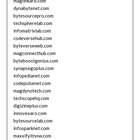
maglinkaro.com
dynabytenet.com
bytesourcepro.com
techspherelab.com
infomatrixlab.com
codeversehub.com
byteverseweb.com
magconnecthub.com
byteboostgenius.com
synapsegoplus.com
infopedianet.com
codepulsenet.com
magdynotech.com
techscopehq.com
digizineplus.com
innovexaro.com
bytesourcelab.com
infosparknet.com
maxxifyitnow.com