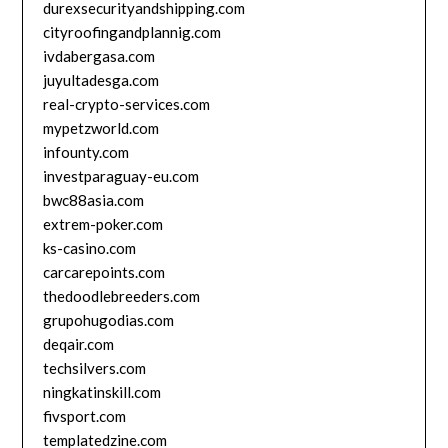
durexsecurityandshipping.com
cityroofingandplannig.com
ivdabergasa.com
juyultadesga.com
real-crypto-services.com
mypetzworld.com
infounty.com
investparaguay-eu.com
bwc88asia.com
extrem-poker.com
ks-casino.com
carcarepoints.com
thedoodlebreeders.com
grupohugodias.com
deqair.com
techsilvers.com
ningkatinskill.com
fivsport.com
templatedzine.com