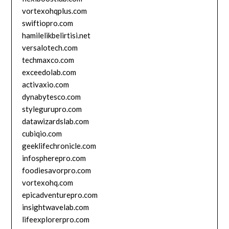
vortexohqplus.com
swiftiopro.com
hamilelikbelirtisi.net
versalotech.com
techmaxco.com
exceedolab.com
activaxio.com
dynabytesco.com
stylegurupro.com
datawizardslab.com
cubiqio.com
geeklifechronicle.com
infospherepro.com
foodiesavorpro.com
vortexohq.com
epicadventurepro.com
insightwavelab.com
lifeexplorerpro.com