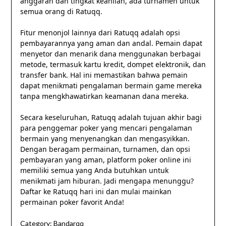
anggaran dan tingkat keahlian, ada turnamen untuk
semua orang di Ratuqq.
Fitur menonjol lainnya dari Ratuqq adalah opsi
pembayarannya yang aman dan andal. Pemain dapat
menyetor dan menarik dana menggunakan berbagai
metode, termasuk kartu kredit, dompet elektronik, dan
transfer bank. Hal ini memastikan bahwa pemain
dapat menikmati pengalaman bermain game mereka
tanpa mengkhawatirkan keamanan dana mereka.
Secara keseluruhan, Ratuqq adalah tujuan akhir bagi
para penggemar poker yang mencari pengalaman
bermain yang menyenangkan dan mengasyikkan.
Dengan beragam permainan, turnamen, dan opsi
pembayaran yang aman, platform poker online ini
memiliki semua yang Anda butuhkan untuk
menikmati jam hiburan. Jadi mengapa menunggu?
Daftar ke Ratuqq hari ini dan mulai mainkan
permainan poker favorit Anda!
Category:
Bandarqq