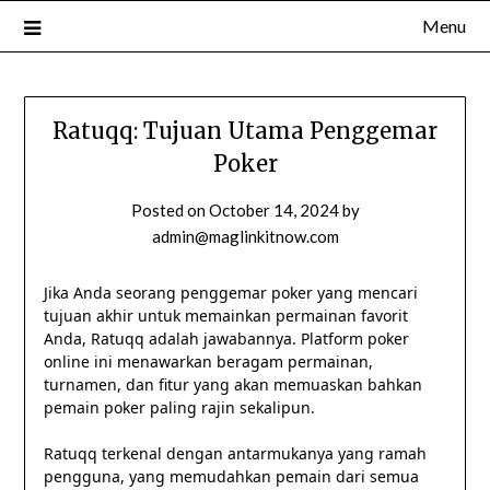
Menu
Ratuqq: Tujuan Utama Penggemar
Poker
Posted on
October 14, 2024
by
admin@maglinkitnow.com
Jika Anda seorang penggemar poker yang mencari
tujuan akhir untuk memainkan permainan favorit
Anda, Ratuqq adalah jawabannya. Platform poker
online ini menawarkan beragam permainan,
turnamen, dan fitur yang akan memuaskan bahkan
pemain poker paling rajin sekalipun.
Ratuqq terkenal dengan antarmukanya yang ramah
pengguna, yang memudahkan pemain dari semua