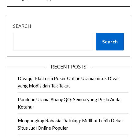
SEARCH
Search
RECENT POSTS
Divaqq: Platform Poker Online Utama untuk Divas
yang Modis dan Tak Takut
Panduan Utama AbangQQ: Semua yang Perlu Anda
Ketahui
Mengungkap Rahasia Datukqq: Melihat Lebih Dekat
Situs Judi Online Populer