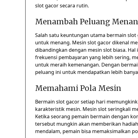
slot gacor secara rutin.
Menambah Peluang Mena
Salah satu keuntungan utama bermain slot 
untuk menang. Mesin slot gacor dikenal mem
dibandingkan dengan mesin slot biasa. Hal
frekuensi pembayaran yang lebih sering, 
untuk meraih kemenangan. Dengan bermain
peluang ini untuk mendapatkan lebih ban
Memahami Pola Mesin
Bermain slot gacor setiap hari memungkin
karakteristik mesin. Mesin slot seringkali m
Ketika seorang pemain bermain dengan kon
tersebut mungkin akan memberikan hadiah
mendalam, pemain bisa memaksimalkan po