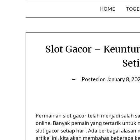
HOME
TOGE
Slot Gacor – Keuntu
Set
Posted on
January 8, 20
Permainan slot gacor telah menjadi salah s
online. Banyak pemain yang tertarik unt
slot gacor setiap hari. Ada berbagai alasan
artikel ini, kita akan membahas beberapa 