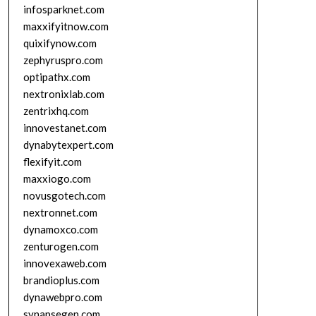
infosparknet.com
maxxifyitnow.com
quixifynow.com
zephyruspro.com
optipathx.com
nextronixlab.com
zentrixhq.com
innovestanet.com
dynabytexpert.com
flexifyit.com
maxxiogo.com
novusgotech.com
nextronnet.com
dynamoxco.com
zenturogen.com
innovexaweb.com
brandioplus.com
dynawebpro.com
synapsegen.com