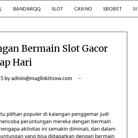
L
BANDARQQ
SLOT
CASINO
SBOBET
S
ngan Bermain Slot Gacor
iap Hari
25
by
admin@maglinkitnow.com
atu pilihan populer di kalangan penggemar judi
uk mencoba peruntungan mereka dengan bermain
 mengapa aktivitas ini semakin diminati, dan dalam
keuntungan yang bisa didapatkan dengan bermain