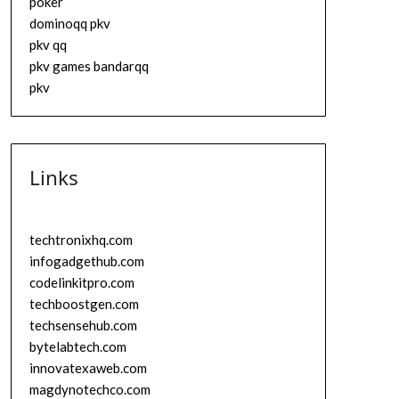
poker
dominoqq pkv
pkv qq
pkv games bandarqq
pkv
Links
techtronixhq.com
infogadgethub.com
codelinkitpro.com
techboostgen.com
techsensehub.com
bytelabtech.com
innovatexaweb.com
magdynotechco.com