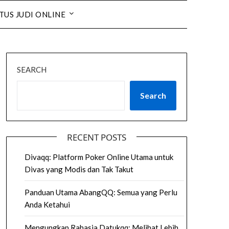
ITUS JUDI ONLINE
SEARCH
Search
RECENT POSTS
Divaqq: Platform Poker Online Utama untuk
Divas yang Modis dan Tak Takut
Panduan Utama AbangQQ: Semua yang Perlu
Anda Ketahui
Mengungkap Rahasia Datukqq: Melihat Lebih