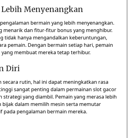
 Lebih Menyenangkan
n pengalaman bermain yang lebih menyenangkan.
 menarik dan fitur-fitur bonus yang menghibur.
ng tidak hanya mengandalkan keberuntungan,
ara pemain. Dengan bermain setiap hari, pemain
 yang membuat mereka tetap terhibur.
 Diri
secara rutin, hal ini dapat meningkatkan rasa
 tinggi sangat penting dalam permainan slot gacor
strategi yang diambil. Pemain yang merasa lebih
ih bijak dalam memilih mesin serta memutar
tif pada pengalaman bermain mereka.