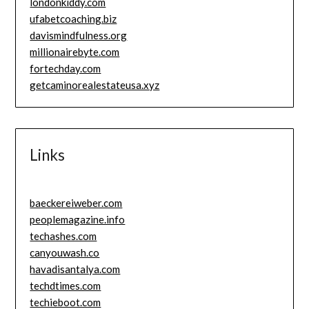
londonkiddy.com
ufabetcoaching.biz
davismindfulness.org
millionairebyte.com
fortechday.com
getcaminorealestateusa.xyz
Links
baeckereiweber.com
peoplemagazine.info
techashes.com
canyouwash.co
havadisantalya.com
techdtimes.com
techieboot.com