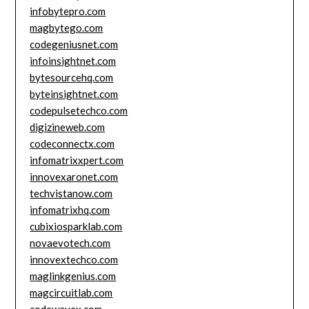
infobytepro.com
magbytego.com
codegeniusnet.com
infoinsightnet.com
bytesourcehq.com
byteinsightnet.com
codepulsetechco.com
digizineweb.com
codeconnectx.com
infomatrixxpert.com
innovexaronet.com
techvistanow.com
infomatrixhq.com
cubixiosparklab.com
novaevotech.com
innovextechco.com
maglinkgenius.com
magcircuitlab.com