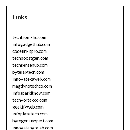
Links
techtronixhq.com
infogadgethub.com
codelinkitpro.com
techboostgen.com
techsensehub.com
bytelabtech.com
innovatexaweb.com
magdynotechco.com
infosparkitnow.com
techvortexco.com
geekifyweb.com
infoplazatech.com
bytegeniusxpert.com
innovatebytelab.com