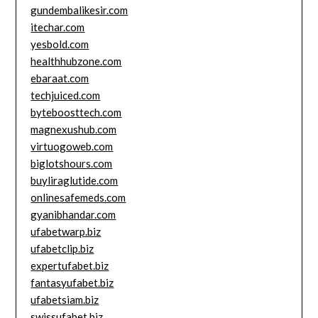
gundembalikesir.com
itechar.com
yesbold.com
healthhubzone.com
ebaraat.com
techjuiced.com
byteboosttech.com
magnexushub.com
virtuogoweb.com
biglotshours.com
buyliraglutide.com
onlinesafemeds.com
gyanibhandar.com
ufabetwarp.biz
ufabetclip.biz
expertufabet.biz
fantasyufabet.biz
ufabetsiam.biz
swissufabet.biz