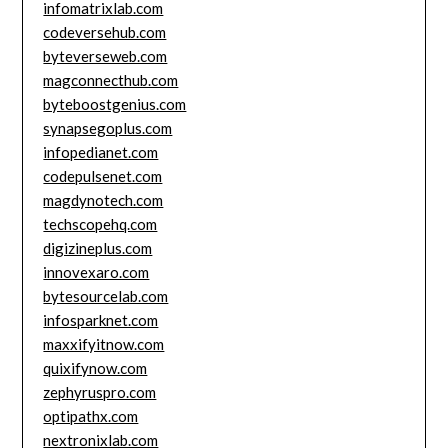
infomatrixlab.com
codeversehub.com
byteverseweb.com
magconnecthub.com
byteboostgenius.com
synapsegoplus.com
infopedianet.com
codepulsenet.com
magdynotech.com
techscopehq.com
digizineplus.com
innovexaro.com
bytesourcelab.com
infosparknet.com
maxxifyitnow.com
quixifynow.com
zephyruspro.com
optipathx.com
nextronixlab.com