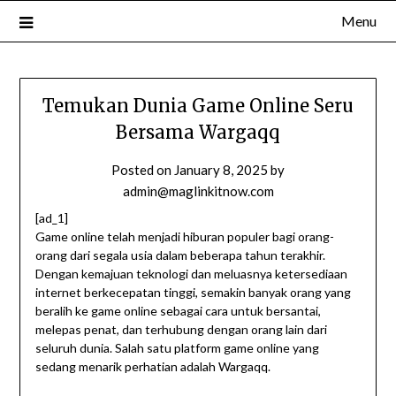
Menu
Temukan Dunia Game Online Seru
Bersama Wargaqq
Posted on
January 8, 2025
by
admin@maglinkitnow.com
[ad_1]
Game online telah menjadi hiburan populer bagi orang-
orang dari segala usia dalam beberapa tahun terakhir.
Dengan kemajuan teknologi dan meluasnya ketersediaan
internet berkecepatan tinggi, semakin banyak orang yang
beralih ke game online sebagai cara untuk bersantai,
melepas penat, dan terhubung dengan orang lain dari
seluruh dunia. Salah satu platform game online yang
sedang menarik perhatian adalah Wargaqq.