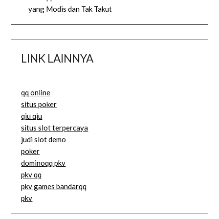
yang Modis dan Tak Takut
LINK LAINNYA
qq online
situs poker
qiu qiu
situs slot terpercaya
judi slot demo
poker
dominoqq pkv
pkv qq
pkv games bandarqq
pkv