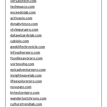
versalotech.com
techmaxco.com
exceedolab.com
activaxio.com
dynabytesco.com
stylegurupro.com
datawizardslab.com
cubiqio.com
geeklifechronicle.com
infospherepro.com
foodiesavorpro.com
vortexohq.com
epicadventurepro.com
insightwavelab.com
lifeexplorerpro.com
novusgo.com
bytestormpro.com
wanderlustchrono.com
culturetrendlab.com