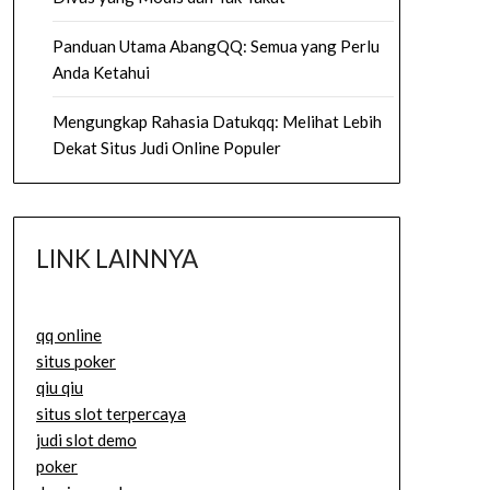
Panduan Utama AbangQQ: Semua yang Perlu
Anda Ketahui
Mengungkap Rahasia Datukqq: Melihat Lebih
Dekat Situs Judi Online Populer
LINK LAINNYA
qq online
situs poker
qiu qiu
situs slot terpercaya
judi slot demo
poker