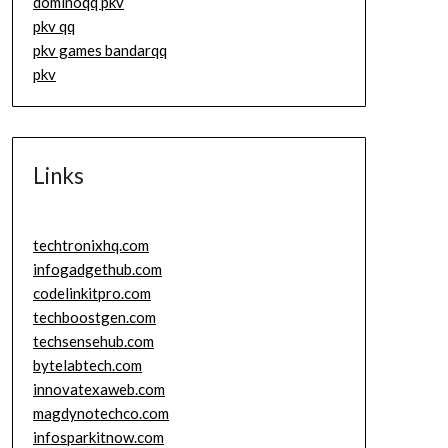
dominoqq pkv
pkv qq
pkv games bandarqq
pkv
Links
techtronixhq.com
infogadgethub.com
codelinkitpro.com
techboostgen.com
techsensehub.com
bytelabtech.com
innovatexaweb.com
magdynotechco.com
infosparkitnow.com