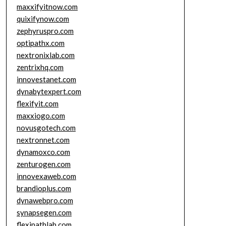
maxxifyitnow.com
quixifynow.com
zephyruspro.com
optipathx.com
nextronixlab.com
zentrixhq.com
innovestanet.com
dynabytexpert.com
flexifyit.com
maxxiogo.com
novusgotech.com
nextronnet.com
dynamoxco.com
zenturogen.com
innovexaweb.com
brandioplus.com
dynawebpro.com
synapsegen.com
flexipathlab.com