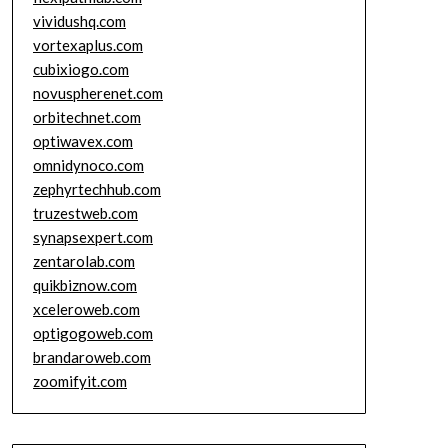
vividushq.com
vortexaplus.com
cubixiogo.com
novuspherenet.com
orbitechnet.com
optiwavex.com
omnidynoco.com
zephyrtechhub.com
truzestweb.com
synapsexpert.com
zentarolab.com
quikbiznow.com
xceleroweb.com
optigogoweb.com
brandaroweb.com
zoomifyit.com