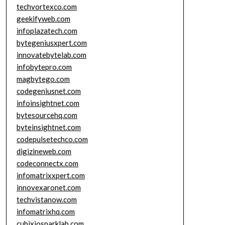
techvortexco.com
geekifyweb.com
infoplazatech.com
bytegeniusxpert.com
innovatebytelab.com
infobytepro.com
magbytego.com
codegeniusnet.com
infoinsightnet.com
bytesourcehq.com
byteinsightnet.com
codepulsetechco.com
digizineweb.com
codeconnectx.com
infomatrixxpert.com
innovexaronet.com
techvistanow.com
infomatrixhq.com
cubixiosparklab.com