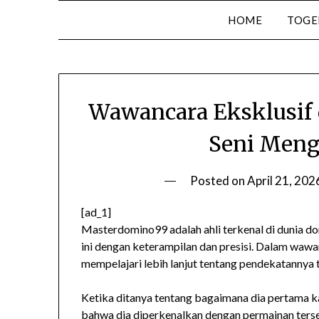
HOME
TOGE
Wawancara Eksklusif
Seni Meng
Posted on
April 21, 202
[ad_1]
Masterdomino99 adalah ahli terkenal di dunia d
ini dengan keterampilan dan presisi. Dalam waw
mempelajari lebih lanjut tentang pendekatannya 
Ketika ditanya tentang bagaimana dia pertama 
bahwa dia diperkenalkan dengan permainan terse